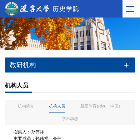
教研机构
机构人员
机构简介
机构人员
新爱体育aitiyu（中国）
学术动态
召集人：孙伟祥
主要成员
：
孙伟祥、齐伟