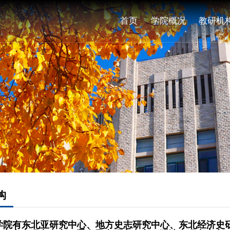
首页
学院概况
教研机
构
院有
东北亚
研究中心、
地方史志研究中心、
东北经济史