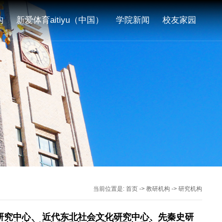
构
新爱体育aitiyu（中国）
学院新闻
校友家园
当前位置是:
首页
->
教研机构
->
研究机构
研究中心、
近代东北社会文化研究中心、
先秦史研