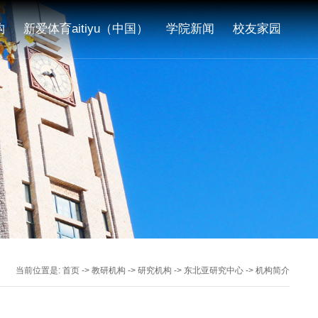
构
新爱体育aitiyu（中国）
学院新闻
校友家园
当前位置是:
首页
->
教研机构
->
研究机构
->
东北亚研究中心
->
机构简介